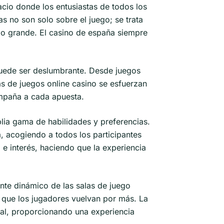
acio donde los entusiastas de todos los
 no son solo sobre el juego; se trata
 lo grande. El casino de españa siempre
puede ser deslumbrante. Desde juegos
as de juegos online casino se esfuerzan
ompaña a cada apuesta.
lia gama de habilidades y preferencias.
a, acogiendo a todos los participantes
 e interés, haciendo que la experiencia
nte dinámico de las salas de juego
e que los jugadores vuelvan por más. La
ital, proporcionando una experiencia