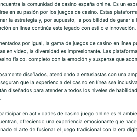
 encuentra la comunidad de casino españa online. Es un esp
e en su pasión por los juegos de casino. Estas plataformas
ar la estrategia y, por supuesto, la posibilidad de ganar a
ación en línea continúa este legado con estilo e innovación.
imentados por igual, la gama de juegos de casino en línea 
ras en video, la diversidad es impresionante. Las plataform
casino físico, completo con la emoción y suspense que ac
losamente diseñados, atendiendo a entusiastas con una amp
aseguran que la experiencia del casino en línea sea inclusiv
tán diseñados para atender a todos los niveles de habilidad
.
rticipar en actividades de casino juego online es el ambie
encuentran, ofreciendo una experiencia emocionante que hac
ado el arte de fusionar el juego tradicional con la era dig