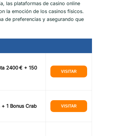
ía, las plataformas de casino online
on la emoción de los casinos físicos.
ama de preferencias y asegurando que
ta 2400 € + 150
VISITAR
s + 1 Bonus Crab
VISITAR