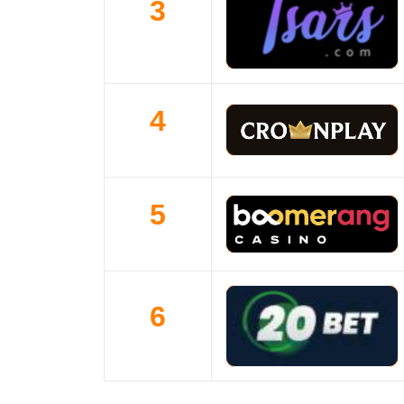
3
4
5
6